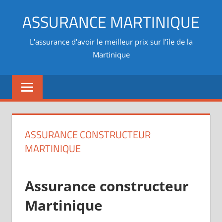
Aller
ASSURANCE MARTINIQUE
au
contenu
L'assurance d'avoir le meilleur prix sur l’île de la
Martinique
ASSURANCE CONSTRUCTEUR
MARTINIQUE
Assurance constructeur
Martinique