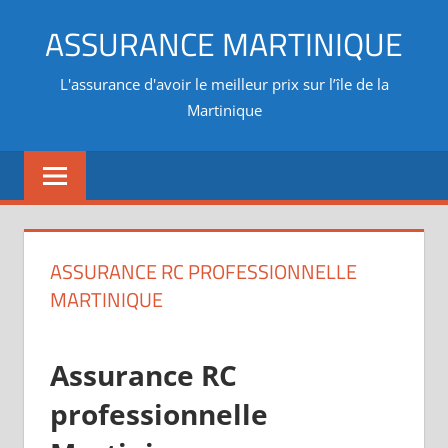
Aller
ASSURANCE MARTINIQUE
au
contenu
L'assurance d'avoir le meilleur prix sur l’île de la
Martinique
ASSURANCE RC PROFESSIONNELLE
MARTINIQUE
Assurance RC
professionnelle