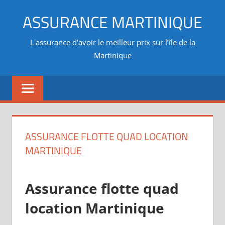
Aller
ASSURANCE MARTINIQUE
au
contenu
L'assurance d'avoir le meilleur prix sur l’île de la
Martinique
ASSURANCE FLOTTE QUAD LOCATION
MARTINIQUE
Assurance flotte quad
location Martinique