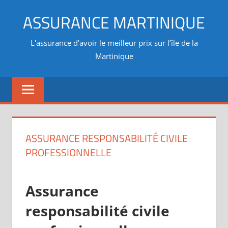
Aller
ASSURANCE MARTINIQUE
au
contenu
L'assurance d'avoir le meilleur prix sur l’île de la
Martinique
ASSURANCE RESPONSABILITÉ CIVILE
PROFESSIONNELLE
Assurance
responsabilité civile