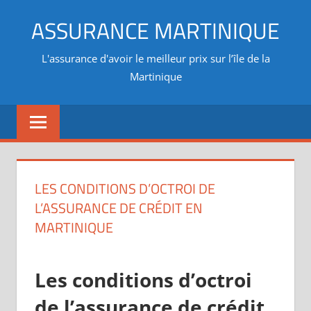
Aller
ASSURANCE MARTINIQUE
au
contenu
L'assurance d'avoir le meilleur prix sur l’île de la
Martinique
LES CONDITIONS D’OCTROI DE
L’ASSURANCE DE CRÉDIT EN
MARTINIQUE
Les conditions d’octroi
de l’assurance de crédit