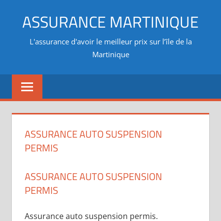
Aller
ASSURANCE MARTINIQUE
au
contenu
L'assurance d'avoir le meilleur prix sur l’île de la
Martinique
ASSURANCE AUTO SUSPENSION
PERMIS
ASSURANCE AUTO SUSPENSION
PERMIS
Assurance auto suspension permis.