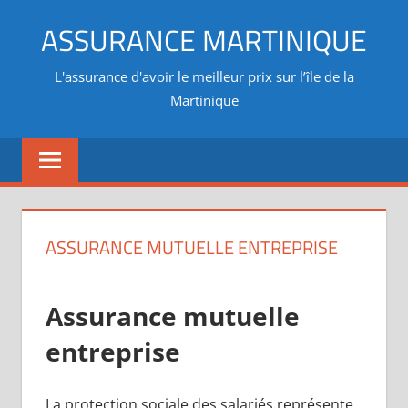
Aller
ASSURANCE MARTINIQUE
au
contenu
L'assurance d'avoir le meilleur prix sur l’île de la
Martinique
ASSURANCE MUTUELLE ENTREPRISE
Assurance mutuelle
entreprise
La protection sociale des salariés représente